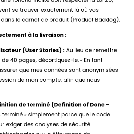
vent se trouver exactement là où vos
dans le carnet de produit (
Product Backlog
).
tement à la livraison :
lisateur (
User Stories
) :
Au lieu de remettre
é de 40 pages, décortiquez-le.
« En tant
m’assurer que mes données sont anonymisées
ression de mon compte, afin que nous
inition de terminé (
Definition of Done –
s « terminé » simplement parce que le code
ur exiger des analyses de sécurité