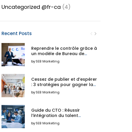
Uncategorized @fr-ca
(4)
Recent Posts
Reprendre le contrôle grâce à
un modèle de Bureau de
projets
by
SEB Marketing
Cessez de publier et d’espérer
: 3 stratégies pour gagner la
guerre des talents
by
SEB Marketing
technologiques
Guide du CTO : Réussir
l’intégration du talent
augmenté
by
SEB Marketing