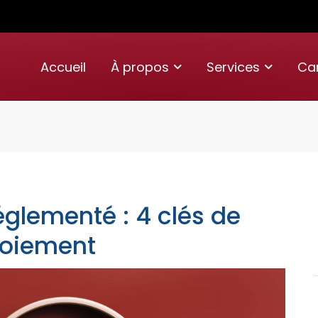
Accueil
À propos
Services
Car
églementé : 4 clés de
loiement