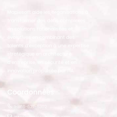
Maplesoft aide les organisations à
transformer des défis complexes
en solutions rationalisées et
évolutives en combinant des
talents d’exception à une expertise
stratégique en architecture
d’entreprise, en sécurité et en
innovation propulsée par l’IA.
Coordonnées
1-866-627-5302