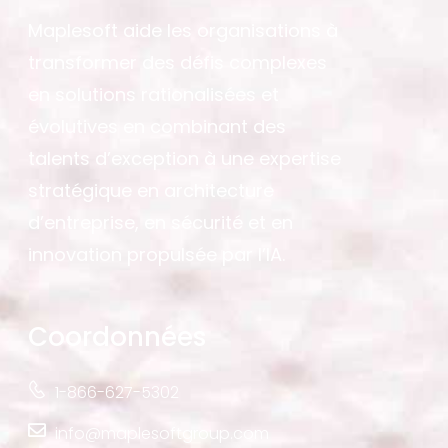
Maplesoft aide les organisations à
transformer des défis complexes
en solutions rationalisées et
évolutives en combinant des
talents d’exception à une expertise
stratégique en architecture
d’entreprise, en sécurité et en
innovation propulsée par l’IA.
Coordonnées
1-866-627-5302
info@maplesoftgroup.com